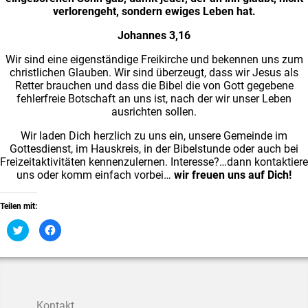
verlorengeht, sondern ewiges Leben hat.
Johannes 3,16
Wir sind eine eigenständige Freikirche und bekennen uns zum
christlichen Glauben. Wir sind überzeugt, dass wir Jesus als
Retter brauchen und dass die Bibel die von Gott gegebene
fehlerfreie Botschaft an uns ist, nach der wir unser Leben
ausrichten sollen.
Wir laden Dich herzlich zu uns ein, unsere Gemeinde im
Gottesdienst, im Hauskreis, in der Bibelstunde oder auch bei
Freizeitaktivitäten kennenzulernen. Interesse?…dann kontaktiere
uns oder komm einfach vorbei…
wir freuen uns auf Dich!
Teilen mit:
K
K
l
l
i
i
c
c
k
k
,
,
u
u
m
m
ü
a
b
u
Kontakt